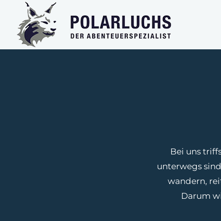
Zum
Inhalt
springen
Bei uns trif
unterwegs sind.
wandern, rei
Darum wis